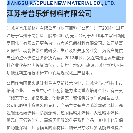
JIANGSU KAOPULE NEW MATERIAL CO., LTD.
江苏考普乐新材料有限公司
江苏考普乐新材料有限公司（以下简称“公司”）于2004年11月
注册于常州市高新区，股本6065万元，公司于2010年由常州新刚
高丽化工有限公司更名为江苏考普乐新材料有限公司。公司从事
环保型、功能性涂料的研发、生产及相关服务业务，为客户提供
专业的整体涂装业务解决方案。2012年公司又在常州国家新型涂
料产业化基地内投资数亿元，新增土地90亩建设江苏省新型环保
功能涂料工程技术研究中心及现代化生产基地 。
公司作为国家火炬计划重点高新技术企业、江苏省首批科技上市
培育企业、江苏省中小企业创新能力建设重点培育企业，有一支
“诚实守信、勤奋敬业、创新务实、和谐讲分享”的经营团队。
公司已取得十多项发明专利，产品主要有高温喷涂氟碳涂料、高
温辊涂氟碳涂料、防腐涂料、超耐候粉末涂料、改性粉末涂料、
常温自干氟碳涂料、高级丙烯酸涂料等系列产品，其中电化学保
护功能涂料、超耐候含氟新材料、纳米尺寸效应多功能氟碳复合