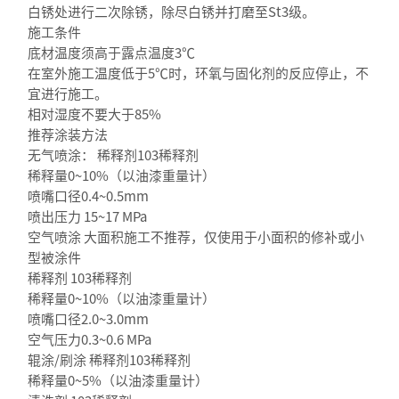
白锈处进行二次除锈，除尽白锈并打磨至St3级。
施工条件
底材温度须高于露点温度3℃
在室外施工温度低于5℃时，环氧与固化剂的反应停止，不
宜进行施工。
相对湿度不要大于85%
推荐涂装方法
无气喷涂： 稀释剂103稀释剂
稀释量0~10%（以油漆重量计）
喷嘴口径0.4~0.5mm
喷出压力 15~17 MPa
空气喷涂 大面积施工不推荐，仅使用于小面积的修补或小
型被涂件
稀释剂 103稀释剂
稀释量0~10%（以油漆重量计）
喷嘴口径2.0~3.0mm
空气压力0.3~0.6 MPa
辊涂/刷涂 稀释剂103稀释剂
稀释量0~5%（以油漆重量计）