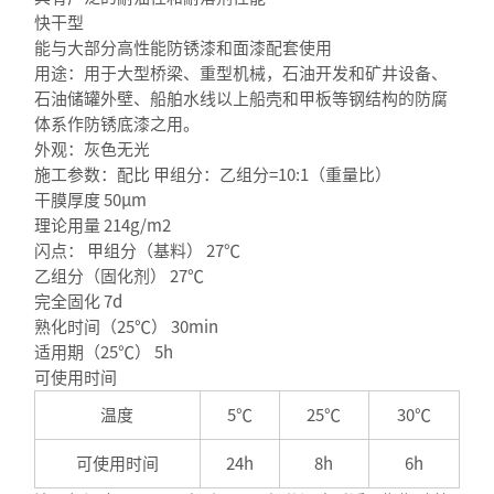
快干型
能与大部分高性能防锈漆和面漆配套使用
用途：用于大型桥梁、重型机械，石油开发和矿井设备、
石油储罐外壁、船舶水线以上船壳和甲板等钢结构的防腐
体系作防锈底漆之用。
外观：灰色无光
施工参数：配比 甲组分：乙组分=10:1（重量比）
干膜厚度 50μm
理论用量 214g/m2
闪点： 甲组分（基料） 27℃
乙组分（固化剂） 27℃
完全固化 7d
熟化时间（25℃） 30min
适用期（25℃） 5h
可使用时间
温度
5℃
25℃
30℃
可使用时间
24h
8h
6h