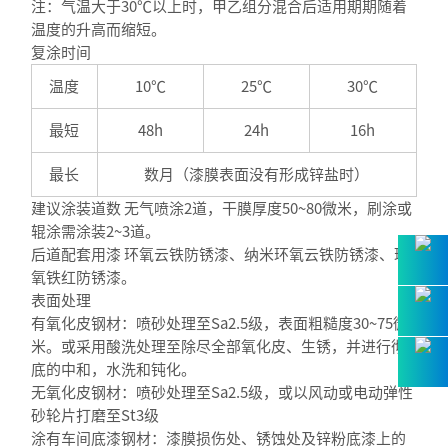
注：气温大于30℃以上时，甲乙组分混合后适用期期随着
温度的升高而缩短。
复涂时间
温度
10℃
25℃
30℃
最短
48h
24h
16h
最长
数月（漆膜表面没有形成锌盐时）
建议涂装道数 无气喷涂2道，干膜厚度50~80微米，刷涂或
辊涂需涂装2~3道。
后道配套用漆 环氧云铁防锈漆、纳米环氧云铁防锈漆、环
氧铁红防锈漆。
表面处理
有氧化皮钢材：喷砂处理至Sa2.5级，表面粗糙度30~75微
米。或采用酸洗处理至除尽全部氧化皮、生锈，并进行彻
底的中和，水洗和钝化。
无氧化皮钢材：喷砂处理至Sa2.5级，或以风动或电动弹性
砂轮片打磨至St3级
涂有车间底漆钢材：漆膜损伤处、锈蚀处及锌粉底漆上的